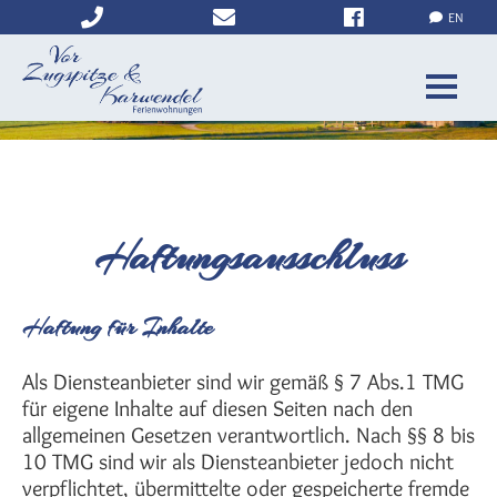
Mittenwald
EN
Garmisch-Partenkirchen
+49
info@zugspitze-
Navigation
Freizeitaktivitäten
(0)8821
ferienwohnung.de
überspringen
- 25
73
Anfrage
Kontakt
Haftungsausschluss
Haftung für Inhalte
Als Diensteanbieter sind wir gemäß § 7 Abs.1 TMG
für eigene Inhalte auf diesen Seiten nach den
allgemeinen Gesetzen verantwortlich. Nach §§ 8 bis
10 TMG sind wir als Diensteanbieter jedoch nicht
verpflichtet, übermittelte oder gespeicherte fremde